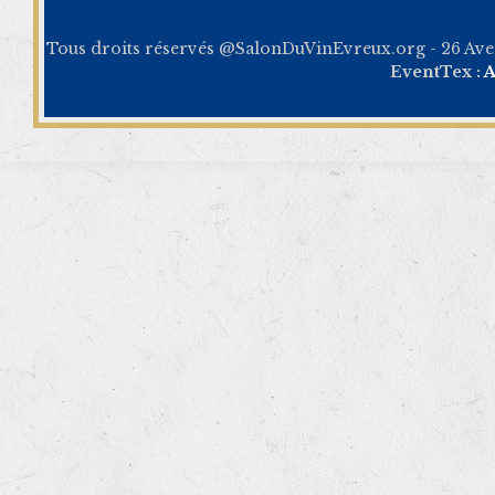
Tous droits réservés @SalonDuVinEvreux.org - 26 Av
EventTex :
A