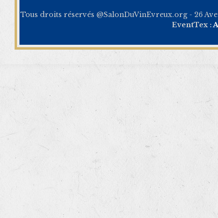
Tous droits réservés @SalonDuVinEvreux.org - 26 Av
EventTex :
A