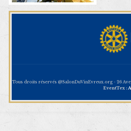
Tous droits réservés @SalonDuVinEvreux.org - 26 Av
EventTex :
A