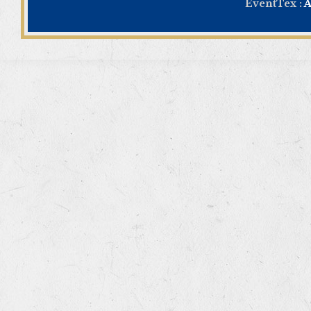
EventTex :
A