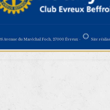
26 Avenue du Maréchal Foch, 27000 Évreux -
Site réalis