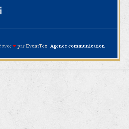
é avec
❤
par
EventTex :
Agence communication