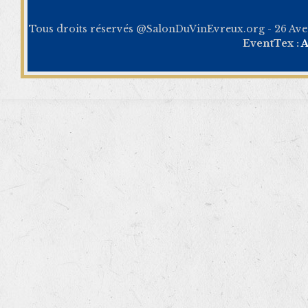
Tous droits réservés @SalonDuVinEvreux.org - 26 Av
EventTex :
A