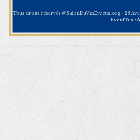
Tous droits réservés @SalonDuVinEvreux.org - 26 Av
EventTex :
A