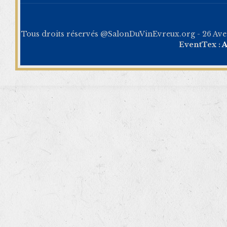
Tous droits réservés @SalonDuVinEvreux.org - 26 Av
EventTex :
A