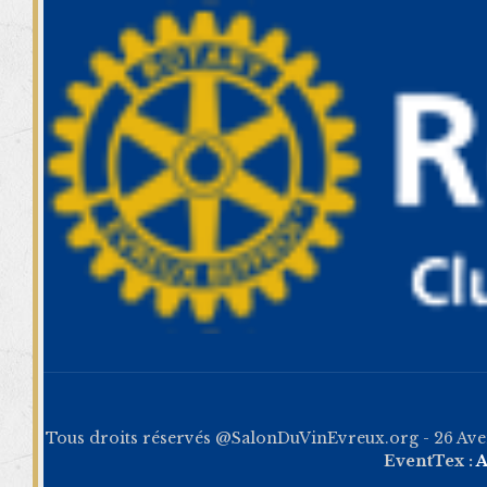
Tous droits réservés @SalonDuVinEvreux.org - 26 Av
EventTex :
A